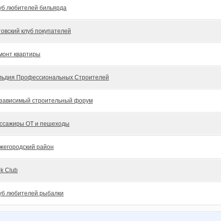
уб любителей бильярда
товский клуб покупателей
монт квартиры
льдия Профессиональных Строителей
зависимый строительный форум
ссажиры ОТ и пешеходы
жегородский район
ek Club
уб любителей рыбалки