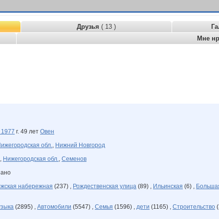
Друзья
( 13 )
Га
Мне н
я
1977
г. 49 лет
Овен
ижегородская обл.
,
Нижний Новгород
,
Нижегородская обл.
,
Семенов
зано
жская набережная
(237) ,
Рождественская улица
(89) ,
Ильинская
(6) ,
Большая
зыка
(2895) ,
Автомобили
(5547) ,
Семья
(1596) ,
дети
(1165) ,
Строительство
(