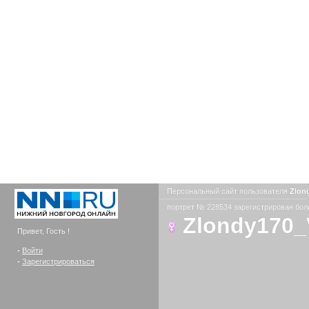
Персональный сайт пользователя
Zlon
портрет № 228534 зарегистрирован боле
Zlondy170_
Привет, Гость !
-
Войти
-
Зарегистрироваться