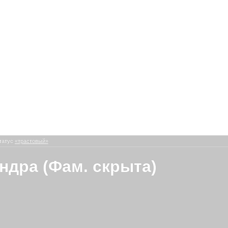
татус
«трастовый»
ндра (Фам. скрыта)