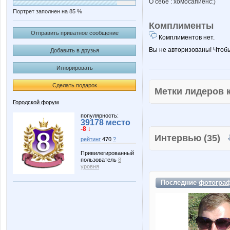
О себе : хомосапиенс:)
Портрет заполнен на 85 %
Комплименты
Отправить приватное сообщение
Комплиментов нет.
Вы не авторизованы! Чтоб
Добавить в друзья
Игнорировать
Сделать подарок
Метки лидеров
Городской форум
популярность:
39178 место
-8 ↓
Интервью (35)
рейтинг
470
?
Привилегированный
пользователь
8
уровня
Последние
фотогра