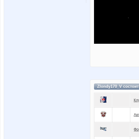
Zlondy170_V состои
Кл
Ав
Фо