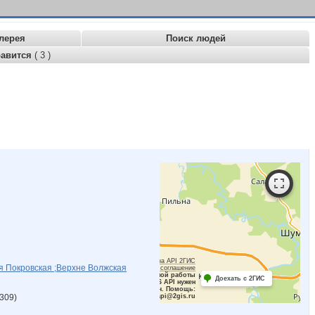
лерея
Поиск людей
равится
( 3 )
Работает на API 2ГИС
 Покровская ;Верхне Волжская
Лицензионное соглашение
Для корректной работы
Доехать с 2ГИС
Raster JS API нужен
ключ. Помощь:
309)
api@2gis.ru