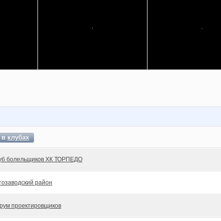
т в
клубах
уб болельщиков ХК ТОРПЕДО
тозаводский район
рум проектировщиков