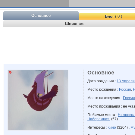
Основное
Блог
( 0 )
Шпионаж
Основное
Дата рождения :
13 Апрел
Место рождения :
Россия
,
Н
Место нахождения :
Россия
Место проживания : не ука
Любимые места :
Нижневол
Набережная.
(57)
Интересы :
Кино
(3204) ,
Му