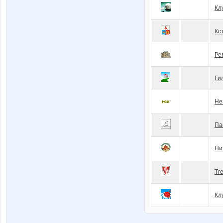
Кл
Кc
Ре
Ги
Не
Па
Ни
Tr
Кл