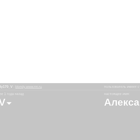
dy170_V
:
blondy.www.nn.ru
пользователь имеет с
е 1 года назад
настоящее имя:
V
Алекса